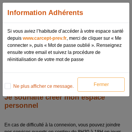
Information Adhérents
Si vous aviez l’habitude d’accéder à votre espace santé
depuis
www.carcept-prev.fr
, merci de cliquer sur « Me
connecter », puis « Mot de passe oublié ». Renseignez
ensuite votre email et suivez la procédure de
réinitialisation de votre mot de passe
J'ai déjà un espace personnel
Fermer
Me connecter
Ne plus afficher ce message.
Je souhaite créer mon espace
personnel
En cas de difficulté à la connexion, vous pouvez joindre
nos services ouverts en continu de 8H30 à 18H en jours